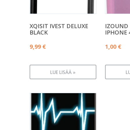
XQISIT IVEST DELUXE
IZOUND
BLACK
IPHONE 
9,99
€
1,00
€
LUE LISÄÄ »
L