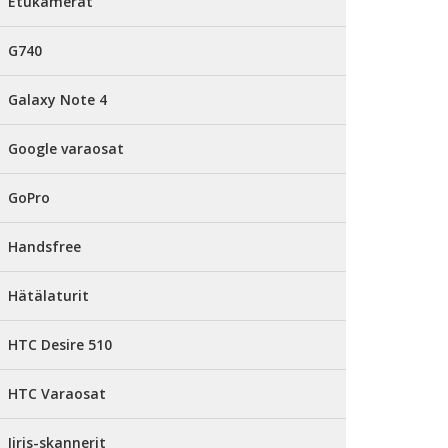
Etukamerat
G740
Galaxy Note 4
Google varaosat
GoPro
Handsfree
Hätälaturit
HTC Desire 510
HTC Varaosat
Iiris-skannerit