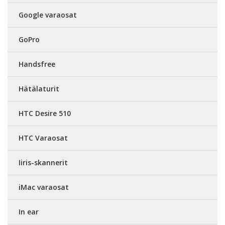
Google varaosat
GoPro
Handsfree
Hätälaturit
HTC Desire 510
HTC Varaosat
Iiris-skannerit
iMac varaosat
In ear