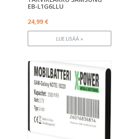
EB-L1G6LLU
24,99
€
LUE LISÄÄ »