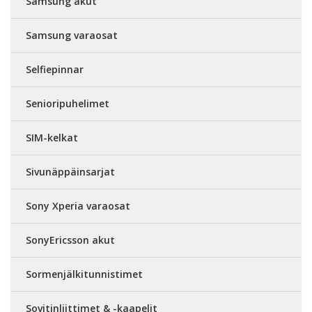
Samsung akut
Samsung varaosat
Selfiepinnar
Senioripuhelimet
SIM-kelkat
Sivunäppäinsarjat
Sony Xperia varaosat
SonyEricsson akut
Sormenjälkitunnistimet
Sovitinliittimet & -kaapelit