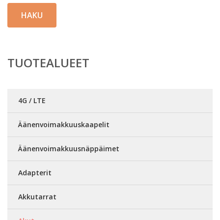
HAKU
TUOTEALUEET
4G / LTE
Äänenvoimakkuuskaapelit
Äänenvoimakkuusnäppäimet
Adapterit
Akkutarrat