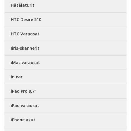
Hätälaturit
HTC Desire 510
HTC Varaosat
Iiris-skannerit
iMac varaosat
In ear
iPad Pro 9,7"
iPad varaosat
iPhone akut