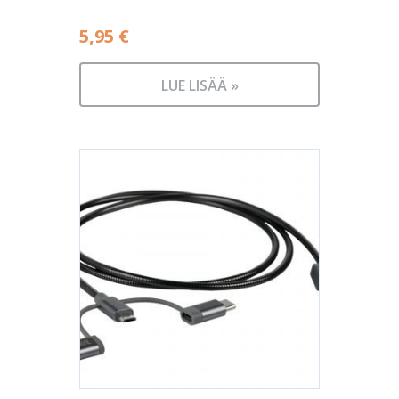
5,95
€
LUE LISÄÄ »