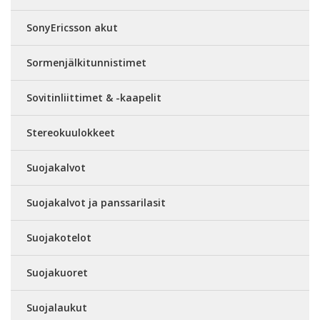
SonyEricsson akut
Sormenjälkitunnistimet
Sovitinliittimet & -kaapelit
Stereokuulokkeet
Suojakalvot
Suojakalvot ja panssarilasit
Suojakotelot
Suojakuoret
Suojalaukut