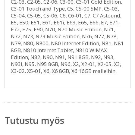
C2-03, C2-05, C2-06, C3-00, C3-01 Gold Edition,
C3-01 Touch and Type, C5, C5-00 5MP, C5-03,
C5-04, C5-05, C5-06, C6, C6-01, C7, C7 Astound,
E5, E50, E51, E61, E61i, E63, E65, E66, E7, E71,
E72, E75, E90, N70, N70 Music Edition, N71,
N72, N73, N73 Music Edition, N76, N77, N78,
N79, N80, N800, N80 Internet Edition, N81, N81
8GB, N810 Internet Tablet, N810 WiMAX
Edition, N82, N90, N91, N91 8GB, N92, N93,
N93i, N95, N95 8GB, N96, X2, X2-01, X2-05, X3,
X3-02, X5-01, X6, X6 8GB, X6 16GB malleihin.
Tutustu myös