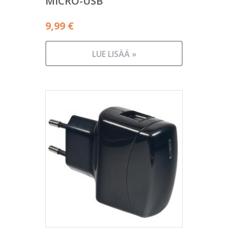
MICRO-USB
9,99
€
LUE LISÄÄ »