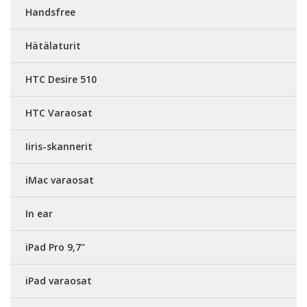
Handsfree
Hätälaturit
HTC Desire 510
HTC Varaosat
Iiris-skannerit
iMac varaosat
In ear
iPad Pro 9,7"
iPad varaosat