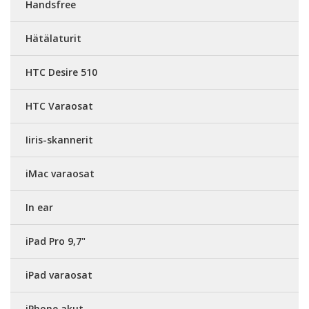
Handsfree
Hätälaturit
HTC Desire 510
HTC Varaosat
Iiris-skannerit
iMac varaosat
In ear
iPad Pro 9,7"
iPad varaosat
iPhone akut