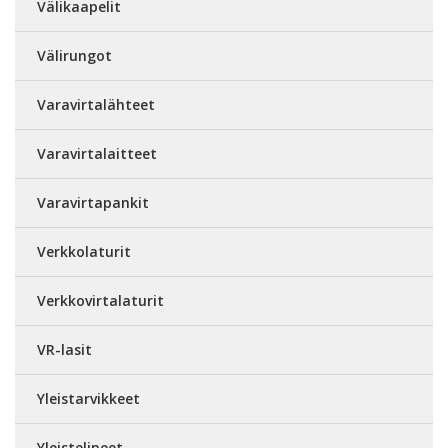
Välikaapelit
Välirungot
Varavirtalähteet
Varavirtalaitteet
Varavirtapankit
Verkkolaturit
Verkkovirtalaturit
VR-lasit
Yleistarvikkeet
Yleistelineet