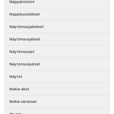
Näppäimistöt
Nappikuulokkeet
Näytönsuojakalvot
Näytönsuojalasit
Näytönsuojat
Näytönsuojukset
Näytöt
Nokia akut
Nokia varaosat
On ear