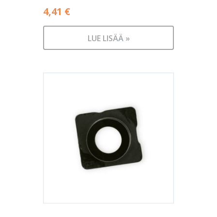
4,41
€
LUE LISÄÄ »