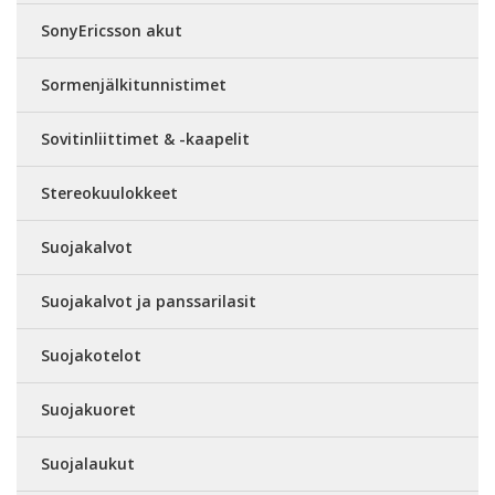
SonyEricsson akut
Sormenjälkitunnistimet
Sovitinliittimet & -kaapelit
Stereokuulokkeet
Suojakalvot
Suojakalvot ja panssarilasit
Suojakotelot
Suojakuoret
Suojalaukut