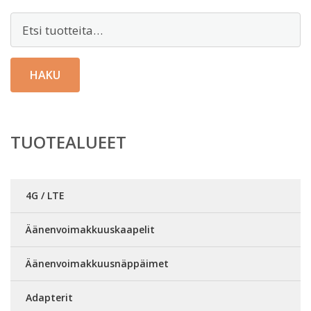
Etsi:
HAKU
TUOTEALUEET
4G / LTE
Äänenvoimakkuuskaapelit
Äänenvoimakkuusnäppäimet
Adapterit