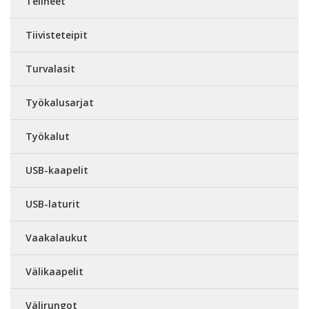
Telineet
Tiivisteteipit
Turvalasit
Työkalusarjat
Työkalut
USB-kaapelit
USB-laturit
Vaakalaukut
Välikaapelit
Välirungot