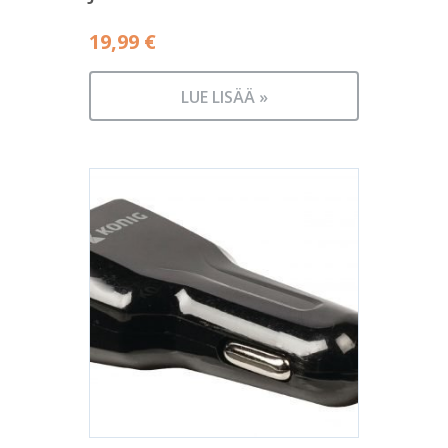
19,99
€
LUE LISÄÄ »