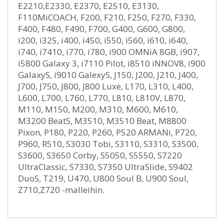
E2210,E2330, E2370, E2510, E3130,
F110MiCOACH, F200, F210, F250, F270, F330,
F400, F480, F490, F700, G400, G600, G800,
i200, i325, i400, i450, i550, i560, i610, i640,
i740, i7410, i770, i780, i900 OMNiA 8GB, i907,
i5800 Galaxy 3, i7110 Pilot, i8510 iNNOV8, i900
GalaxyS, i9010 GalexyS, J150, J200, J210, J400,
J700, J750, J800, J800 Luxe, L170, L310, L400,
L600, L700, L760, L770, L810, L810V, L870,
M110, M150, M200, M310, M600, M610,
M3200 BeatS, M3510, M3510 Beat, M8800
Pixon, P180, P220, P260, P520 ARMANi, P720,
P960, R510, S3030 Tobi, S3110, S3310, S3500,
S3600, S3650 Corby, S5050, S5550, S7220
UltraClassic, S7330, S7350 UltraSlide, S9402
DuoS, T219, U470, U800 Soul B, U900 Soul,
Z710,Z720 -malleihin.