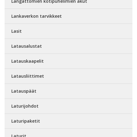
Langattomien kotipuhelimien akut
Lankaverkon tarvikkeet
Lasit
Latausalustat
Latauskaapelit
Latausliittimet
Latauspäät
Laturijohdot
Laturipaketit
Laturit