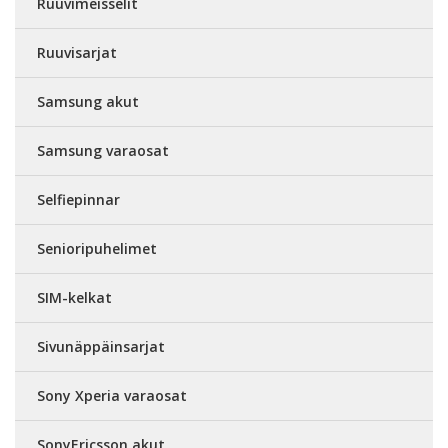
Ruuvimeisselit
Ruuvisarjat
Samsung akut
Samsung varaosat
Selfiepinnar
Senioripuhelimet
SIM-kelkat
Sivunäppäinsarjat
Sony Xperia varaosat
SonyEricsson akut