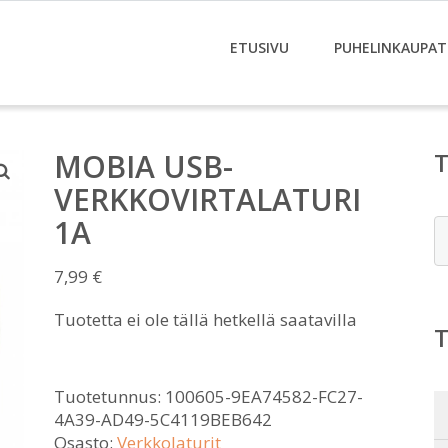
ETUSIVU
PUHELINKAUPAT
MOBIA USB-
VERKKOVIRTALATURI
1A
E
7,99
€
Tuotetta ei ole tällä hetkellä saatavilla
Tuotetunnus:
100605-9EA74582-FC27-
4A39-AD49-5C4119BEB642
Osasto:
Verkkolaturit