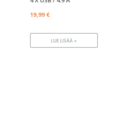
4 X USB / 4.9 A
19,99
€
LUE LISÄÄ »