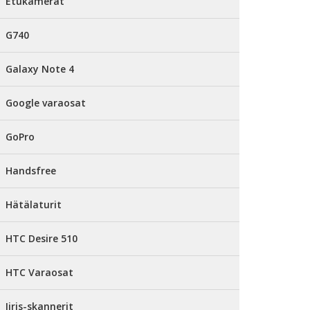
Etukamerat
G740
Galaxy Note 4
Google varaosat
GoPro
Handsfree
Hätälaturit
HTC Desire 510
HTC Varaosat
Iiris-skannerit