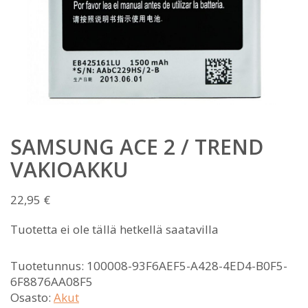
SAMSUNG ACE 2 / TREND
VAKIOAKKU
22,95
€
Tuotetta ei ole tällä hetkellä saatavilla
Tuotetunnus:
100008-93F6AEF5-A428-4ED4-B0F5-
6F8876AA08F5
Osasto:
Akut