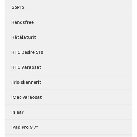
GoPro
Handsfree
Hätälaturit
HTC Desire 510
HTC Varaosat
Iiris-skannerit
iMac varaosat
In ear
iPad Pro 9,7"