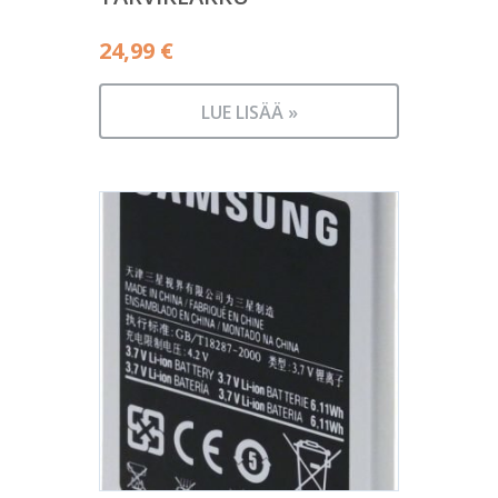
24,99
€
LUE LISÄÄ »