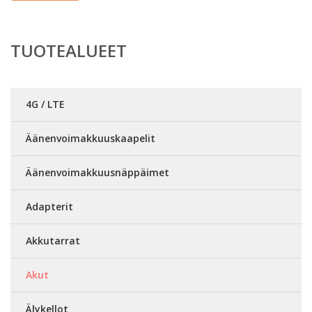
TUOTEALUEET
4G / LTE
Äänenvoimakkuuskaapelit
Äänenvoimakkuusnäppäimet
Adapterit
Akkutarrat
Akut
Älykellot