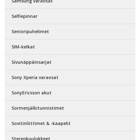
Samsung varaosat
Selfiepinnar
Senioripuhelimet
SIM-kelkat
Sivunäppäinsarjat
Sony Xperia varaosat
SonyEricsson akut
Sormenjälkitunnistimet
Sovitinliittimet & -kaapelit
Stereokuulokkeet