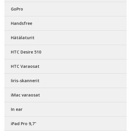
GoPro
Handsfree
Hätälaturit
HTC Desire 510
HTC Varaosat
Iiris-skannerit
iMac varaosat
In ear
iPad Pro 9,7"