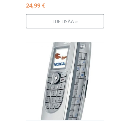
24,99
€
LUE LISÄÄ »