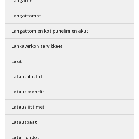
Langaton
Langattomat
Langattomien kotipuhelimien akut
Lankaverkon tarvikkeet
Lasit
Latausalustat
Latauskaapelit
Latausliittimet
Latauspäät
Laturijohdot