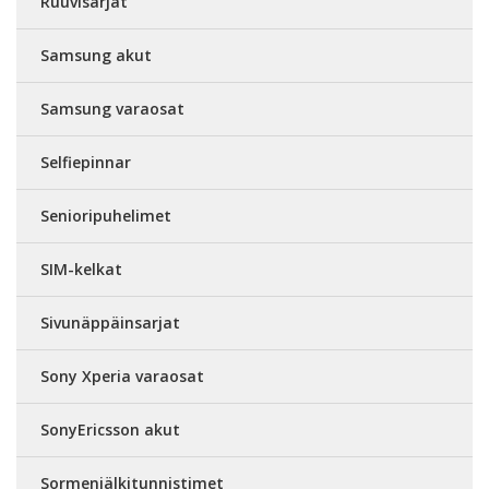
Ruuvisarjat
Samsung akut
Samsung varaosat
Selfiepinnar
Senioripuhelimet
SIM-kelkat
Sivunäppäinsarjat
Sony Xperia varaosat
SonyEricsson akut
Sormenjälkitunnistimet