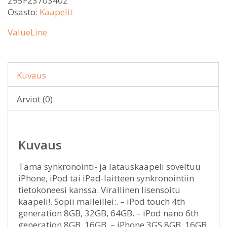
295F23703402
Osasto:
Kaapelit
ValueLine
Kuvaus
Arviot (0)
Kuvaus
Tämä synkronointi- ja latauskaapeli soveltuu
iPhone, iPod tai iPad-laitteen synkronointiin
tietokoneesi kanssa. Virallinen lisensoitu
kaapeli!. Sopii malleillei:. – iPod touch 4th
generation 8GB, 32GB, 64GB. – iPod nano 6th
generation 8GB, 16GB. – iPhone 3GS 8GB, 16GB,