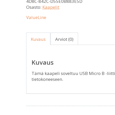
4D8C-842C-D55E0B883E5D
Osasto:
Kaapelit
ValueLine
Kuvaus
Arviot (0)
Kuvaus
Tämä kaapeli soveltuu USB Micro B -liit
tietokoneeseen.