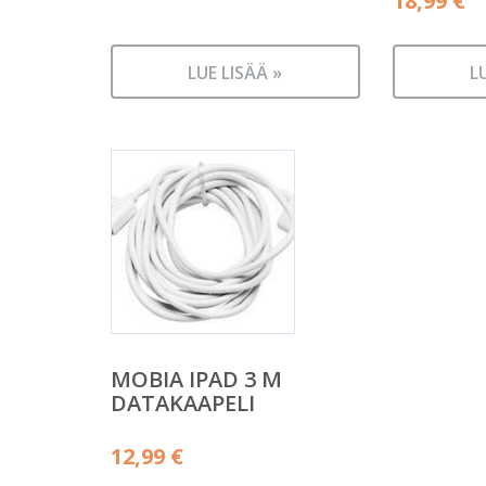
18,99
€
LUE LISÄÄ »
L
MOBIA IPAD 3 M
DATAKAAPELI
12,99
€