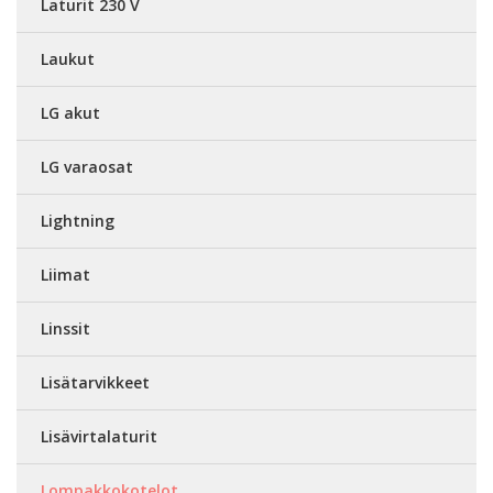
Laturit 230 V
Laukut
LG akut
LG varaosat
Lightning
Liimat
Linssit
Lisätarvikkeet
Lisävirtalaturit
Lompakkokotelot