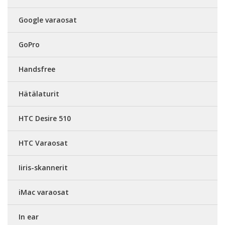
Google varaosat
GoPro
Handsfree
Hätälaturit
HTC Desire 510
HTC Varaosat
Iiris-skannerit
iMac varaosat
In ear