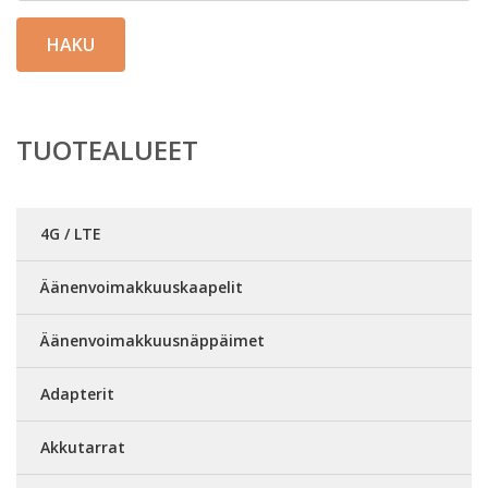
HAKU
TUOTEALUEET
4G / LTE
Äänenvoimakkuuskaapelit
Äänenvoimakkuusnäppäimet
Adapterit
Akkutarrat