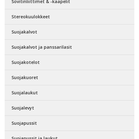
Sovitinliittimet & -kaapelit
Stereokuulokkeet
Suojakalvot
Suojakalvot ja panssarilasit
Suojakotelot
Suojakuoret
Suojalaukut
Suojalevyt
Suojapussit
Suojapussit ja laukut