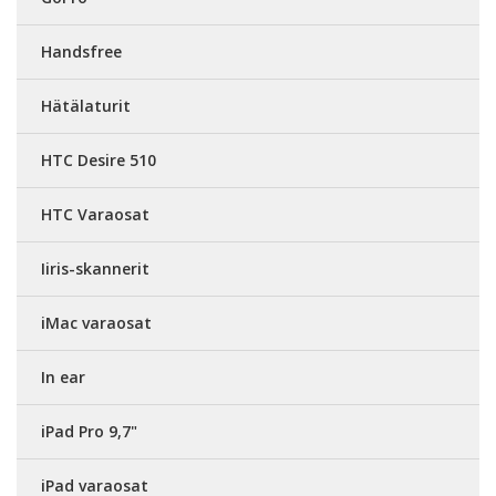
Handsfree
Hätälaturit
HTC Desire 510
HTC Varaosat
Iiris-skannerit
iMac varaosat
In ear
iPad Pro 9,7"
iPad varaosat