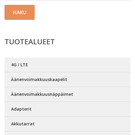
HAKU
TUOTEALUEET
4G / LTE
Äänenvoimakkuuskaapelit
Äänenvoimakkuusnäppäimet
Adapterit
Akkutarrat