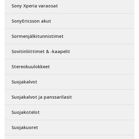
Sony Xperia varaosat
SonyEricsson akut
Sormenjälkitunnistimet
Sovitinliittimet & -kaapelit
Stereokuulokkeet
Suojakalvot
Suojakalvot ja panssarilasit
Suojakotelot
Suojakuoret