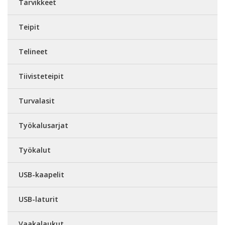
Tarvikkeet
Teipit
Telineet
Tiivisteteipit
Turvalasit
Työkalusarjat
Työkalut
USB-kaapelit
USB-laturit
Vaakalaukut