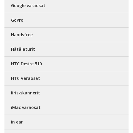
Google varaosat
GoPro
Handsfree
Hätälaturit
HTC Desire 510
HTC Varaosat
Iiris-skannerit
iMac varaosat
In ear