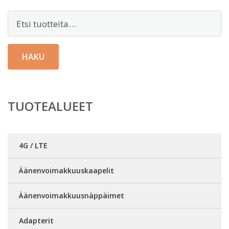
Etsi:
HAKU
TUOTEALUEET
4G / LTE
Äänenvoimakkuuskaapelit
Äänenvoimakkuusnäppäimet
Adapterit