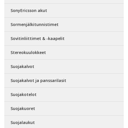
SonyEricsson akut
Sormenjälkitunnistimet
Sovitinliittimet & -kaapelit
Stereokuulokkeet
Suojakalvot
Suojakalvot ja panssarilasit
Suojakotelot
Suojakuoret
Suojalaukut