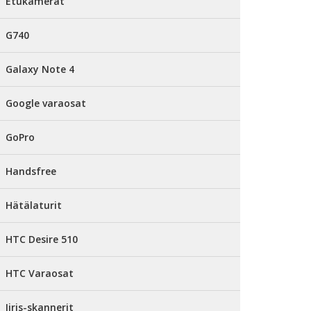
Etukamerat
G740
Galaxy Note 4
Google varaosat
GoPro
Handsfree
Hätälaturit
HTC Desire 510
HTC Varaosat
Iiris-skannerit