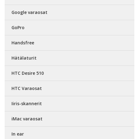
Google varaosat
GoPro
Handsfree
Hätälaturit
HTC Desire 510
HTC Varaosat
Iiris-skannerit
iMac varaosat
In ear