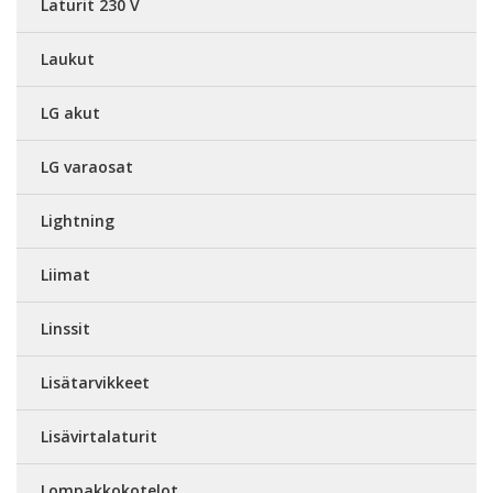
Laturit 230 V
Laukut
LG akut
LG varaosat
Lightning
Liimat
Linssit
Lisätarvikkeet
Lisävirtalaturit
Lompakkokotelot