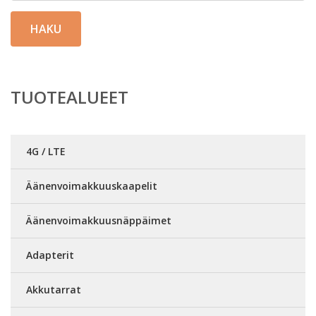
HAKU
TUOTEALUEET
4G / LTE
Äänenvoimakkuuskaapelit
Äänenvoimakkuusnäppäimet
Adapterit
Akkutarrat