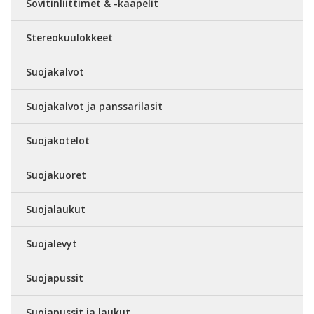
Sovitinliittimet & -kaapelit
Stereokuulokkeet
Suojakalvot
Suojakalvot ja panssarilasit
Suojakotelot
Suojakuoret
Suojalaukut
Suojalevyt
Suojapussit
Suojapussit ja laukut