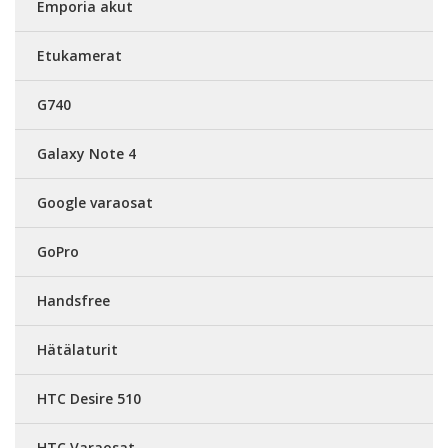
Emporia akut
Etukamerat
G740
Galaxy Note 4
Google varaosat
GoPro
Handsfree
Hätälaturit
HTC Desire 510
HTC Varaosat