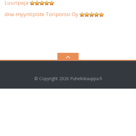
Luuripaja
dna-myyntipiste Toripörssi Oy
© Copyright 2026
Puhelinkauppa.fi