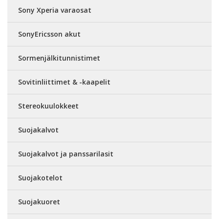
Sony Xperia varaosat
SonyEricsson akut
Sormenjälkitunnistimet
Sovitinliittimet & -kaapelit
Stereokuulokkeet
Suojakalvot
Suojakalvot ja panssarilasit
Suojakotelot
Suojakuoret