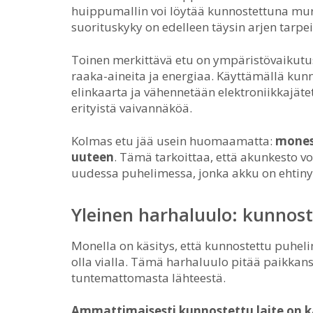
huippumallin voi löytää kunnostettuna murt
suorituskyky on edelleen täysin arjen tarpeis
Toinen merkittävä etu on ympäristövaikutus
raaka-aineita ja energiaa. Käyttämällä kun
elinkaarta ja vähennetään elektroniikkajät
erityistä vaivannäköä.
Kolmas etu jää usein huomaamatta:
mones
uuteen
. Tämä tarkoittaa, että akunkesto v
uudessa puhelimessa, jonka akku on ehtinyt
Yleinen harhaluulo: kunnost
Monella on käsitys, että kunnostettu puhelin 
olla vialla. Tämä harhaluulo pitää paikkansa
tuntemattomasta lähteestä.
Ammattimaisesti kunnostettu laite on k