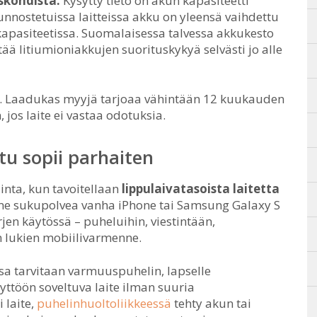
skohdista.
Kysytty tieto on akun kapasiteetti
nnostetuissa laitteissa akku on yleensä vaihdettu
kapasiteetissa. Suomalaisessa talvessa akkukesto
tää litiumioniakkujen suorituskykyä selvästi jo alle
s. Laadukas myyjä tarjoaa vähintään 12 kuukauden
jos laite ei vastaa odotuksia.
tu sopii parhaiten
inta, kun tavoitellaan
lippulaivatasoista laitetta
olme sukupolvea vanha iPhone tai Samsung Galaxy S
rjen käytössä – puheluihin, viestintään,
 lukien mobiilivarmenne.
issa tarvitaan varmuuspuhelin, lapselle
yttöön soveltuva laite ilman suuria
 laite,
puhelinhuoltoliikkeessä
tehty akun tai