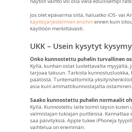
näytön vaihto voi olla vielä edullisempi r
Jos olet epävarma siitä, haluatko iOS- vai A
käyttöjärjestelmien eroihin
ennen kuin sitou
käyttöön merkittävästi.
UKK – Usein kysytyt kysymy
Onko kunnostettu puhelin turvallinen o
Kyllä, kunhan ostat luotettavalta myyjältä,
tarjoaa takuun. Tarkista kunnostusluokka,
päätöstä. Tuntemattomilta yksityishenkilöilt
asia kuin ammattikunnostajalta ostaminen
Saako kunnostettu puhelin normaalit oh
Kyllä. Kunnostettu laite toimii täysin kuten
valmistajan tukiajan puitteissa. Kannattaa s
saa päivityksiä. Apple tukee iPhoneja tyypil
vaihtelua on enemmän.