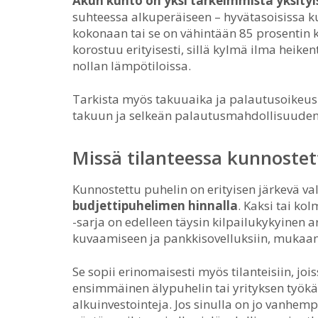
Akun kunto on yksi tärkeimmistä yksityi
suhteessa alkuperäiseen – hyvätasoisissa ku
kokonaan tai se on vähintään 85 prosentin 
korostuu erityisesti, sillä kylmä ilma heiken
nollan lämpötiloissa.
Tarkista myös takuuaika ja palautusoikeu
takuun ja selkeän palautusmahdollisuuden, 
Missä tilanteessa kunnostet
Kunnostettu puhelin on erityisen järkevä val
budjettipuhelimen hinnalla
. Kaksi tai k
-sarja on edelleen täysin kilpailukykyinen a
kuvaamiseen ja pankkisovelluksiin, mukaan
Se sopii erinomaisesti myös tilanteisiin, jo
ensimmäinen älypuhelin tai yrityksen työkä
alkuinvestointeja. Jos sinulla on jo vanhempi