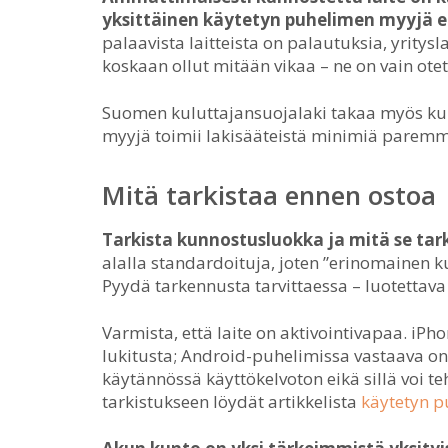
yksittäinen käytetyn puhelimen myyjä ei
palaavista laitteista on palautuksia, yrityslai
koskaan ollut mitään vikaa – ne on vain otet
Suomen kuluttajansuojalaki takaa myös kunn
myyjä toimii lakisääteistä minimiä paremmi
Mitä tarkistaa ennen ostoa
Tarkista kunnostusluokka ja mitä se tark
alalla standardoituja, joten ”erinomainen kun
Pyydä tarkennusta tarvittaessa – luotettav
Varmista, että laite on aktivointivapaa. iPho
lukitusta; Android-puhelimissa vastaava on G
käytännössä käyttökelvoton eikä sillä voi te
tarkistukseen löydät artikkelista
käytetyn p