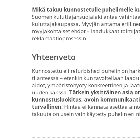
Mikä takuu kunnostetulle puhelimelle 
Suomen kuluttajansuojalaki antaa vähintä
kuluttajakaupassa. Myyjän antama erillinen
myyjäkohtaiset ehdot – laadukkaat toimijat
reklamaatioprosessin.
Yhteenveto
Kunnostettu eli refurbished puhelin on hark
tilanteessa – etenkin kun tavoitellaan laaduk
aidot, ympäristöhyöty konkreettinen ja laat
uuden kanssa.
Tärkein yksittäinen asia o
kunnostusluokitus, avoin kommunikaatio
turvallinen.
Hintaa ei kannata asettaa ainoa
takuuta on usein vain käytetty puhelin eri n