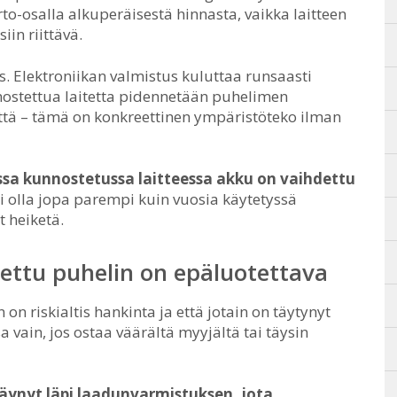
o-osalla alkuperäisestä hinnasta, vaikka laitteen
iin riittävä.
. Elektroniikan valmistus kuluttaa runsaasti
nostettua laitetta pidennetään puhelimen
että – tämä on konkreettinen ympäristöteko ilman
sa kunnostetussa laitteessa akku on vaihdettu
oi olla jopa parempi kuin vuosia käytetyssä
 heiketä.
ettu puhelin on epäluotettava
on riskialtis hankinta ja että jotain on täytynyt
 vain, jos ostaa väärältä myyjältä tai täysin
äynyt läpi laadunvarmistuksen, jota