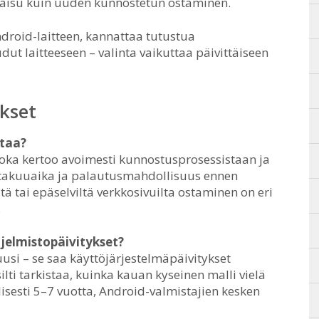
atkaisu kuin uuden kunnostetun ostaminen.
ndroid-laitteen, kannattaa tutustua
dut laitteeseen – valinta vaikuttaa päivittäiseen
kset
staa?
 joka kertoo avoimesti kunnostusprosessistaan ja
 takuuaika ja palautusmahdollisuus ennen
ä tai epäselviltä verkkosivuilta ostaminen on eri
.
jelmistopäivitykset?
 uusi – se saa käyttöjärjestelmäpäivitykset
ilti tarkistaa, kuinka kauan kyseinen malli vielä
lisesti 5–7 vuotta, Android-valmistajien kesken