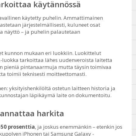
arkoittaa käytännössä
tavallinen käytetty puhelin. Ammattimainen
astetaan järjestelmällisesti, kuluneet osat
ssa näyttö – ja puhelin palautetaan
et kunnon mukaan eri luokkiin. Luokittelut
-luokka tarkoittaa lähes uudenveroista laitetta
n pieniä pintanaarmuja mutta täysin toimivaa
tta toimii teknisesti moitteettomasti.
: yksityishenkilöltä ostetun laitteen historia ja
kunnostajan läpikäymä laite on dokumentoitu.
kannattaa harkita
50 prosenttia
, ja joskus enemmänkin – etenkin jos
ukupolven iPhonen tai Samsung Galaxy -