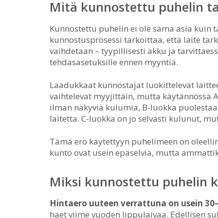
Mitä kunnostettu puhelin t
Kunnostettu puhelin ei ole sama asia kuin 
kunnostusprosessi tarkoittaa, että laite tark
vaihdetaan – tyypillisesti akku ja tarvittae
tehdasasetuksille ennen myyntiä.
Laadukkaat kunnostajat luokittelevat laitte
vaihtelevat myyjittäin, mutta käytännössä A
ilman näkyviä kulumia, B-luokka puolestaa
laitetta. C-luokka on jo selvästi kulunut, mu
Tämä ero käytettyyn puhelimeen on oleellinen
kunto ovat usein epäselviä, mutta ammatti
Miksi kunnostettu puhelin 
Hintaero uuteen verrattuna on usein 30–
haet viime vuoden lippulaivaa. Edellisen s