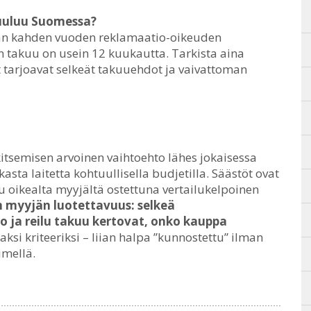
kuuluu Suomessa?
än kahden vuoden reklamaatio-oikeuden
 takuu on usein 12 kuukautta. Tarkista aina
 tarjoavat selkeät takuuehdot ja vaivattoman
itsemisen arvoinen vaihtoehto lähes jokaisessa
asta laitetta kohtuullisella budjetilla. Säästöt ovat
u oikealta myyjältä ostettuna vertailukelpoinen
n myyjän luotettavuus: selkeä
 ja reilu takuu kertovat, onko kauppa
ksi kriteeriksi – liian halpa ”kunnostettu” ilman
imellä.