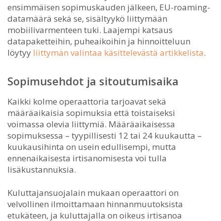
ensimmäisen sopimuskauden jälkeen, EU-roaming-
datamäärä sekä se, sisältyykö liittymään
mobiilivarmenteen tuki. Laajempi katsaus
datapaketteihin, puheaikoihin ja hinnoitteluun
löytyy
liittymän valintaa käsittelevästä artikkelista
.
Sopimusehdot ja sitoutumisaika
Kaikki kolme operaattoria tarjoavat sekä
määräaikaisia sopimuksia että toistaiseksi
voimassa olevia liittymiä. Määräaikaisessa
sopimuksessa – tyypillisesti 12 tai 24 kuukautta –
kuukausihinta on usein edullisempi, mutta
ennenaikaisesta irtisanomisesta voi tulla
lisäkustannuksia.
Kuluttajansuojalain mukaan operaattori on
velvollinen ilmoittamaan hinnanmuutoksista
etukäteen, ja kuluttajalla on oikeus irtisanoa