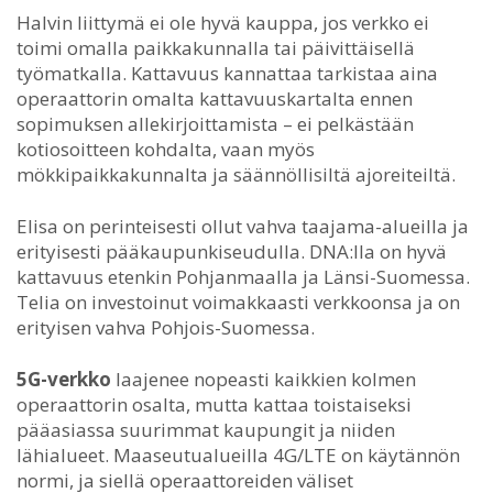
Halvin liittymä ei ole hyvä kauppa, jos verkko ei
toimi omalla paikkakunnalla tai päivittäisellä
työmatkalla. Kattavuus kannattaa tarkistaa aina
operaattorin omalta kattavuuskartalta ennen
sopimuksen allekirjoittamista – ei pelkästään
kotiosoitteen kohdalta, vaan myös
mökkipaikkakunnalta ja säännöllisiltä ajoreiteiltä.
Elisa on perinteisesti ollut vahva taajama-alueilla ja
erityisesti pääkaupunkiseudulla. DNA:lla on hyvä
kattavuus etenkin Pohjanmaalla ja Länsi-Suomessa.
Telia on investoinut voimakkaasti verkkoonsa ja on
erityisen vahva Pohjois-Suomessa.
5G-verkko
laajenee nopeasti kaikkien kolmen
operaattorin osalta, mutta kattaa toistaiseksi
pääasiassa suurimmat kaupungit ja niiden
lähialueet. Maaseutualueilla 4G/LTE on käytännön
normi, ja siellä operaattoreiden väliset