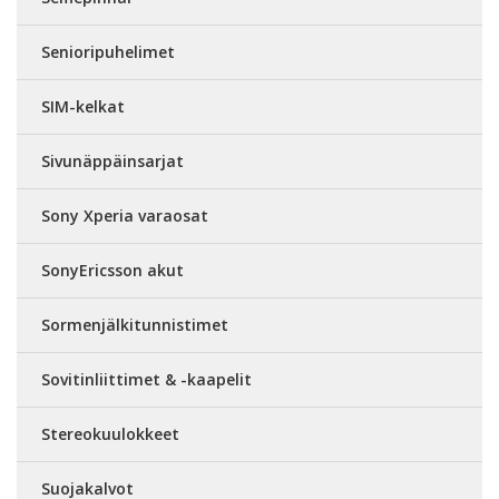
Senioripuhelimet
SIM-kelkat
Sivunäppäinsarjat
Sony Xperia varaosat
SonyEricsson akut
Sormenjälkitunnistimet
Sovitinliittimet & -kaapelit
Stereokuulokkeet
Suojakalvot