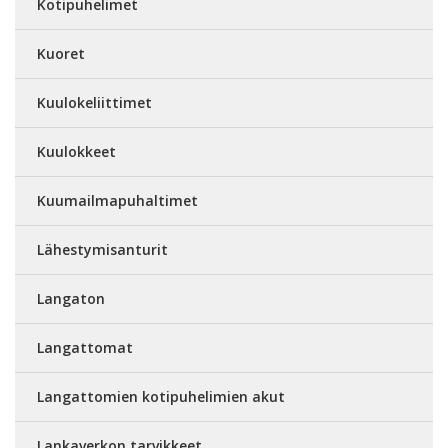
Kotipuhelimet
Kuoret
Kuulokeliittimet
Kuulokkeet
Kuumailmapuhaltimet
Lähestymisanturit
Langaton
Langattomat
Langattomien kotipuhelimien akut
Lankaverkon tarvikkeet