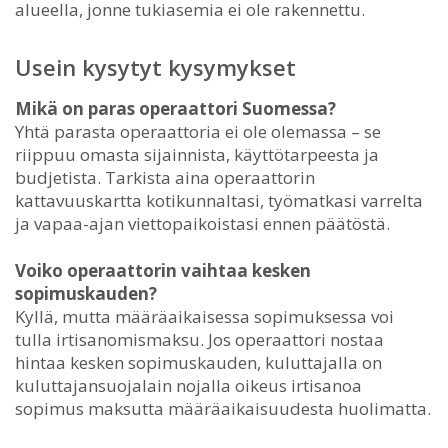
alueella, jonne tukiasemia ei ole rakennettu.
Usein kysytyt kysymykset
Mikä on paras operaattori Suomessa?
Yhtä parasta operaattoria ei ole olemassa – se
riippuu omasta sijainnista, käyttötarpeesta ja
budjetista. Tarkista aina operaattorin
kattavuuskartta kotikunnaltasi, työmatkasi varrelta
ja vapaa-ajan viettopaikoistasi ennen päätöstä.
Voiko operaattorin vaihtaa kesken
sopimuskauden?
Kyllä, mutta määräaikaisessa sopimuksessa voi
tulla irtisanomismaksu. Jos operaattori nostaa
hintaa kesken sopimuskauden, kuluttajalla on
kuluttajansuojalain nojalla oikeus irtisanoa
sopimus maksutta määräaikaisuudesta huolimatta.