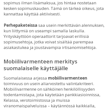
sopimus ilman lisämaksua, jos hintaa nostetaan
kesken sopimuskauden. Tämä on tärkeä oikeus, jota
kannattaa käyttää aktiivisesti.
Perhepaketeissa
saa usein merkittävän alennuksen,
kun liittymiä on useampi samalla laskulla.
Yrityskäyttöön operaattorit tarjoavat erillisiä
sopimusehtoja, jotka voivat sisältää parempaa
asiakastukea ja joustavampia irtisanomisehtoja.
Mobiilivarmenteen merkitys
suomalaiselle käyttäjälle
Suomalaisessa arjessa
mobiilivarmenteen
toimivuus on usein aliarvostettu valintakriteeri.
Mobiilivarmenne on sähköinen henkilöllisyyden
todentamistapa, jota käytetään pankkiasioinnissa,
Kelassa, verotoimistossa ja muissa
viranomaispalveluissa – käytännössä kaikkialla,