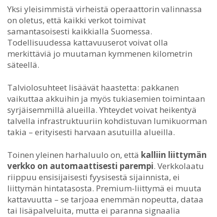
Yksi yleisimmistä virheistä operaattorin valinnassa
on oletus, että kaikki verkot toimivat
samantasoisesti kaikkialla Suomessa.
Todellisuudessa kattavuuserot voivat olla
merkittäviä jo muutaman kymmenen kilometrin
säteellä.
Talviolosuhteet lisäävät haastetta: pakkanen
vaikuttaa akkuihin ja myös tukiasemien toimintaan
syrjäisemmillä alueilla. Yhteydet voivat heikentyä
talvella infrastruktuuriin kohdistuvan lumikuorman
takia – erityisesti harvaan asutuilla alueilla.
Toinen yleinen harhaluulo on, että
kalliin liittymän
verkko on automaattisesti parempi
. Verkkolaatu
riippuu ensisijaisesti fyysisestä sijainnista, ei
liittymän hintatasosta. Premium-liittymä ei muuta
kattavuutta – se tarjoaa enemmän nopeutta, dataa
tai lisäpalveluita, mutta ei paranna signaalia