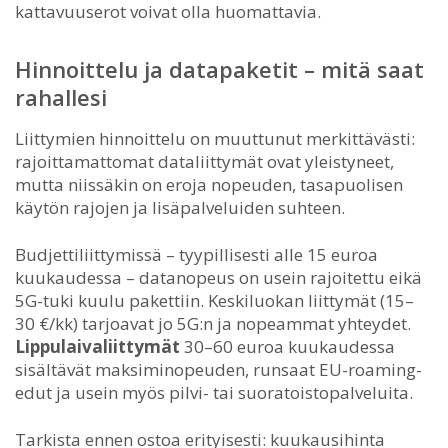
kattavuuserot voivat olla huomattavia.
Hinnoittelu ja datapaketit – mitä saat
rahallesi
Liittymien hinnoittelu on muuttunut merkittävästi:
rajoittamattomat dataliittymät ovat yleistyneet,
mutta niissäkin on eroja nopeuden, tasapuolisen
käytön rajojen ja lisäpalveluiden suhteen.
Budjettiliittymissä – tyypillisesti alle 15 euroa
kuukaudessa – datanopeus on usein rajoitettu eikä
5G-tuki kuulu pakettiin. Keskiluokan liittymät (15–
30 €/kk) tarjoavat jo 5G:n ja nopeammat yhteydet.
Lippulaivaliittymät
30–60 euroa kuukaudessa
sisältävät maksiminopeuden, runsaat EU-roaming-
edut ja usein myös pilvi- tai suoratoistopalveluita.
Tarkista ennen ostoa erityisesti: kuukausihinta