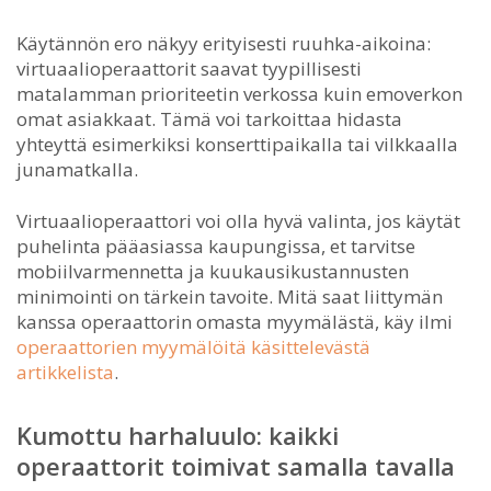
Käytännön ero näkyy erityisesti ruuhka-aikoina:
virtuaalioperaattorit saavat tyypillisesti
matalamman prioriteetin verkossa kuin emoverkon
omat asiakkaat. Tämä voi tarkoittaa hidasta
yhteyttä esimerkiksi konserttipaikalla tai vilkkaalla
junamatkalla.
Virtuaalioperaattori voi olla hyvä valinta, jos käytät
puhelinta pääasiassa kaupungissa, et tarvitse
mobiilvarmennetta ja kuukausikustannusten
minimointi on tärkein tavoite. Mitä saat liittymän
kanssa operaattorin omasta myymälästä, käy ilmi
operaattorien myymälöitä käsittelevästä
artikkelista
.
Kumottu harhaluulo: kaikki
operaattorit toimivat samalla tavalla