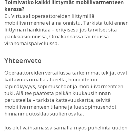
Toimivatko kaikki liittymät mobiilivarmenteen
kanssa?
Ei. Virtuaalioperaattoreiden liittymillä
mobiilivarmenne ei aina onnistu. Tarkista tuki ennen
liittymän hankintaa – erityisesti jos tarvitset sitä
pankkiasioinnissa, Omakannassa tai muissa
viranomaispalveluissa.
Yhteenveto
Operaattoreiden vertailussa tärkeimmät tekijät ovat
kattavuus omalla alueella, hinnoittelun
läpinäkyvyys, sopimusehdot ja mobiilivarmenteen
tuki. Älä tee päätöstä pelkän kuukausihinnan
perusteella – tarkista kattavuuskartta, selvitä
mobiilivarmenteen tilanne ja lue sopimusehdot
hinnanmuutosklausuulien osalta.
Jos olet vaihtamassa samalla myös puhelinta uuden