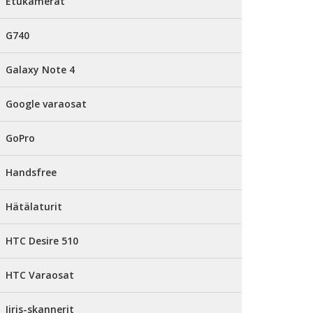
Etukamerat
G740
Galaxy Note 4
Google varaosat
GoPro
Handsfree
Hätälaturit
HTC Desire 510
HTC Varaosat
Iiris-skannerit