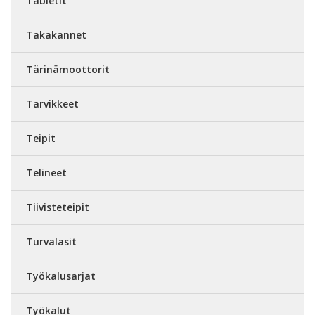
Tabletit
Takakannet
Tärinämoottorit
Tarvikkeet
Teipit
Telineet
Tiivisteteipit
Turvalasit
Työkalusarjat
Työkalut