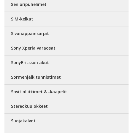
Senioripuhelimet
SIM-kelkat
Sivunäppäinsarjat
Sony Xperia varaosat
SonyEricsson akut
Sormenjälkitunnistimet
Sovitinliittimet & -kaapelit
Stereokuulokkeet
Suojakalvot