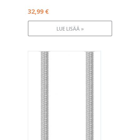
32,99
€
LUE LISÄÄ »