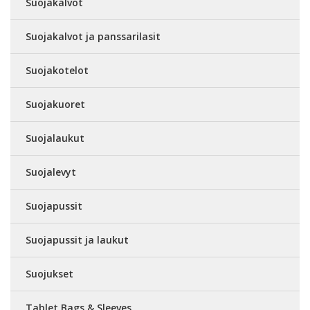
Suojakalvot
Suojakalvot ja panssarilasit
Suojakotelot
Suojakuoret
Suojalaukut
Suojalevyt
Suojapussit
Suojapussit ja laukut
Suojukset
Tablet Bags & Sleeves