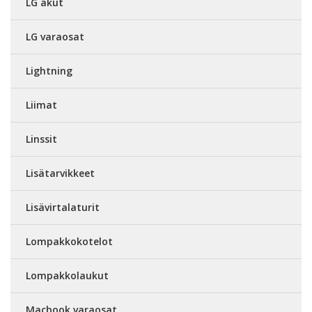
LG akut
LG varaosat
Lightning
Liimat
Linssit
Lisätarvikkeet
Lisävirtalaturit
Lompakkokotelot
Lompakkolaukut
Macbook varaosat