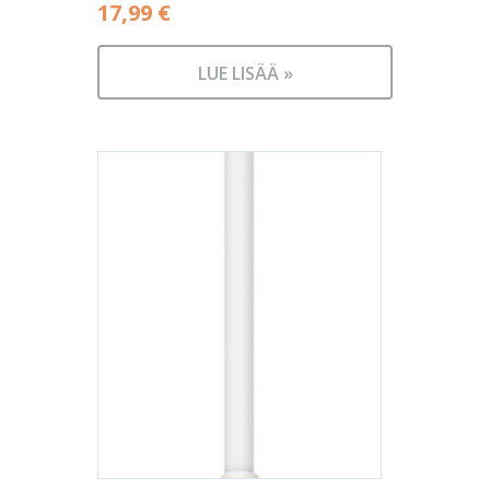
17,99
€
LUE LISÄÄ »