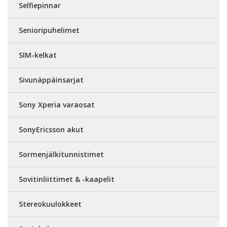
Selfiepinnar
Senioripuhelimet
SIM-kelkat
Sivunäppäinsarjat
Sony Xperia varaosat
SonyEricsson akut
Sormenjälkitunnistimet
Sovitinliittimet & -kaapelit
Stereokuulokkeet