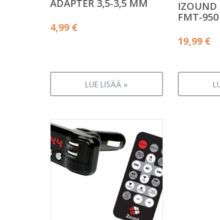
ADAPTER 3,5-3,5 MM
IZOUND 
FMT-950
4,99
€
19,99
€
LUE LISÄÄ »
L