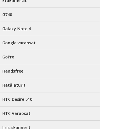
Etukamerat
G740
Galaxy Note 4
Google varaosat
GoPro
Handsfree
Hätälaturit
HTC Desire 510
HTC Varaosat
Iiris-skannerit