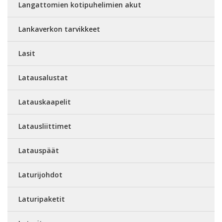
Langattomien kotipuhelimien akut
Lankaverkon tarvikkeet
Lasit
Latausalustat
Latauskaapelit
Latausliittimet
Latauspäät
Laturijohdot
Laturipaketit