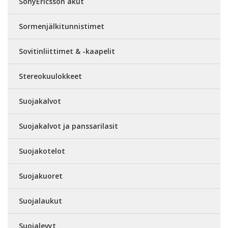
SonyEricsson akut
Sormenjälkitunnistimet
Sovitinliittimet & -kaapelit
Stereokuulokkeet
Suojakalvot
Suojakalvot ja panssarilasit
Suojakotelot
Suojakuoret
Suojalaukut
Suojalevyt