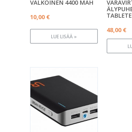
VALKOINEN 4400 MAH
VARAVI
ÄLYPUHE
TABLETE
10,00
€
48,00
€
LUE LISÄÄ »
L