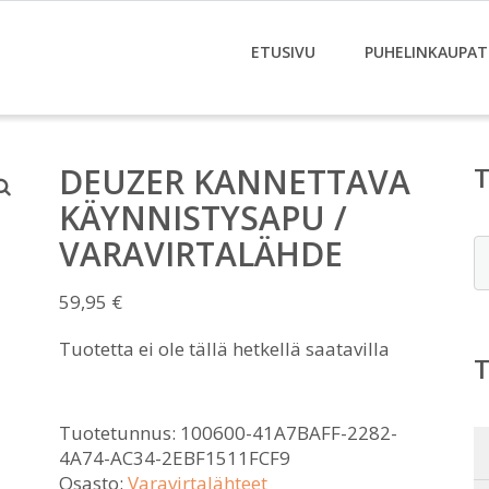
ETUSIVU
PUHELINKAUPAT
DEUZER KANNETTAVA
KÄYNNISTYSAPU /
VARAVIRTALÄHDE
E
59,95
€
Tuotetta ei ole tällä hetkellä saatavilla
Tuotetunnus:
100600-41A7BAFF-2282-
4A74-AC34-2EBF1511FCF9
Osasto:
Varavirtalähteet