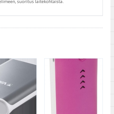
imeen, suoritus laitekohtaista.