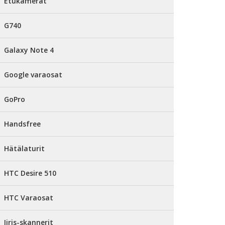
Etukamerat
G740
Galaxy Note 4
Google varaosat
GoPro
Handsfree
Hätälaturit
HTC Desire 510
HTC Varaosat
Iiris-skannerit