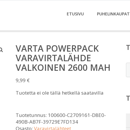
ETUSIVU
PUHELINKAUPAT
VARTA POWERPACK
VARAVIRTALÄHDE
VALKOINEN 2600 MAH
E
9,99
€
Tuotetta ei ole tällä hetkellä saatavilla
Tuotetunnus:
100600-C2709161-D8E0-
490B-AB7F-39729E7FD134
Osasto:
Varavirtalähteet