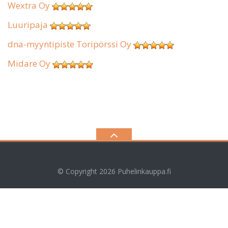
Wextra Oy
Luuripaja
dna-myyntipiste Toripörssi Oy
Midare Oy
© Copyright 2026
Puhelinkauppa.fi