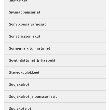
SIM-kelkat
Sivunäppäinsarjat
Sony Xperia varaosat
SonyEricsson akut
Sormenjälkitunnistimet
Sovitinliittimet & -kaapelit
Stereokuulokkeet
Suojakalvot
Suojakalvot ja panssarilasit
Suojakotelot