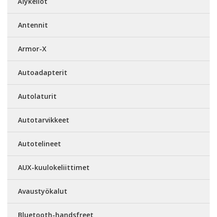
Älykellot
Antennit
Armor-X
Autoadapterit
Autolaturit
Autotarvikkeet
Autotelineet
AUX-kuulokeliittimet
Avaustyökalut
Bluetooth-handsfreet