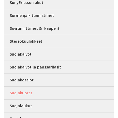
SonyEricsson akut
Sormenjälkitunnistimet
Sovitinliittimet & -kaapelit
Stereokuulokkeet
Suojakalvot
Suojakalvot ja panssarilasit
Suojakotelot
Suojakuoret
Suojalaukut