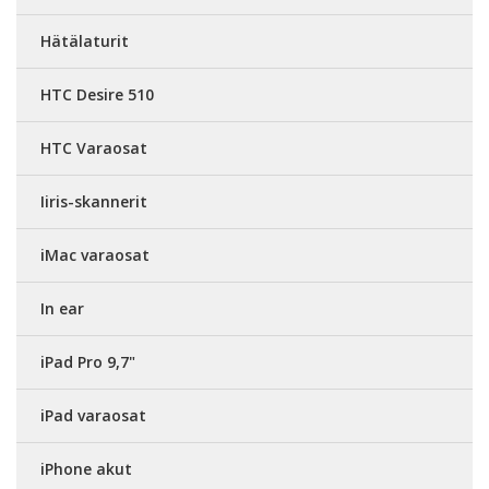
Hätälaturit
HTC Desire 510
HTC Varaosat
Iiris-skannerit
iMac varaosat
In ear
iPad Pro 9,7"
iPad varaosat
iPhone akut