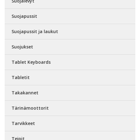
Suojalevyt
Suojapussit
Suojapussit ja laukut
Suojukset
Tablet Keyboards
Tabletit
Takakannet
Tärinämoottorit
Tarvikkeet
Teipit