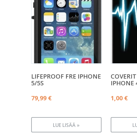
LIFEPROOF FRE IPHONE
COVERIT
5/5S
IPHONE 
79,99
€
1,00
€
LUE LISÄÄ »
L