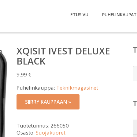
ETUSIVU
PUHELINKAUPAT
XQISIT IVEST DELUXE
BLACK
E
9,99
€
Puhelinkauppa:
Teknikmagasinet
SIIRRY KAUPPAAN »
Tuotetunnus:
266050
Osasto:
Suojakuoret