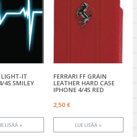
 LIGHT-IT
FERRARI FF GRAIN
4/4S SMILEY
LEATHER HARD CASE
IPHONE 4/4S RED
2,50
€
UE LISÄÄ »
LUE LISÄÄ »