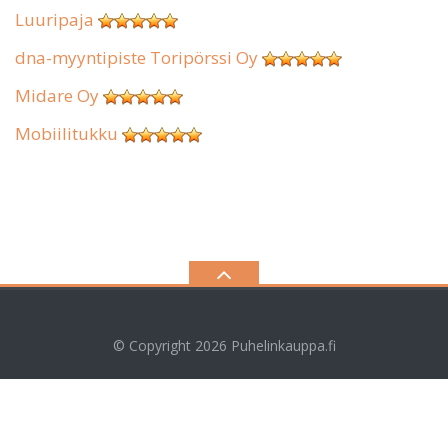
Luuripaja
dna-myyntipiste Toripörssi Oy
Midare Oy
Mobiilitukku
© Copyright 2026
Puhelinkauppa.fi