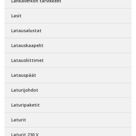
Lankaverkon tarvikkeet
Lasit
Latausalustat
Latauskaapelit
Latausliittimet
Latauspäät
Laturijohdot
Laturipaketit
Laturit
Laturit 230 V