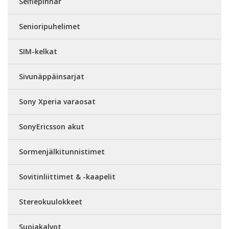
Selfiepinnar
Senioripuhelimet
SIM-kelkat
Sivunäppäinsarjat
Sony Xperia varaosat
SonyEricsson akut
Sormenjälkitunnistimet
Sovitinliittimet & -kaapelit
Stereokuulokkeet
Suojakalvot