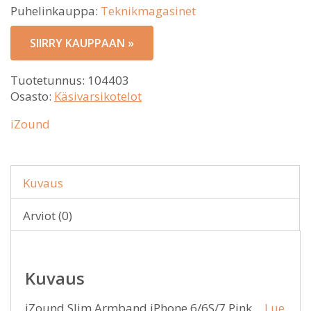
Puhelinkauppa:
Teknikmagasinet
SIIRRY KAUPPAAN »
Tuotetunnus:
104403
Osasto:
Käsivarsikotelot
iZound
Kuvaus
Arviot (0)
Kuvaus
iZound Slim Armband iPhone 6/6S/7 Pink…
Lue