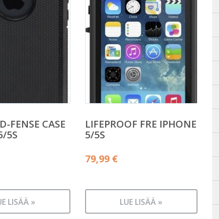
D-FENSE CASE
LIFEPROOF FRE IPHONE
5/5S
5/5S
79,99
€
UE LISÄÄ »
LUE LISÄÄ »