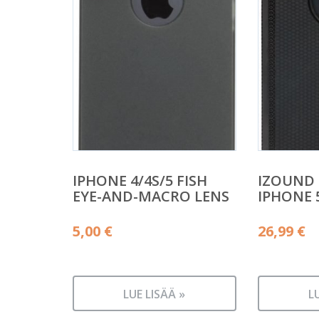
IPHONE 4/4S/5 FISH
IZOUND 
EYE-AND-MACRO LENS
IPHONE 
5,00
€
26,99
€
LUE LISÄÄ »
L