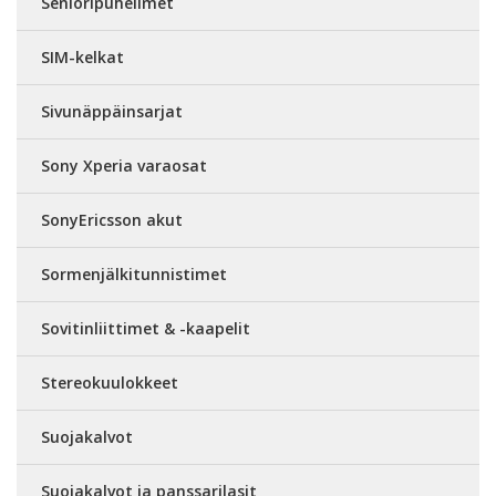
Senioripuhelimet
SIM-kelkat
Sivunäppäinsarjat
Sony Xperia varaosat
SonyEricsson akut
Sormenjälkitunnistimet
Sovitinliittimet & -kaapelit
Stereokuulokkeet
Suojakalvot
Suojakalvot ja panssarilasit