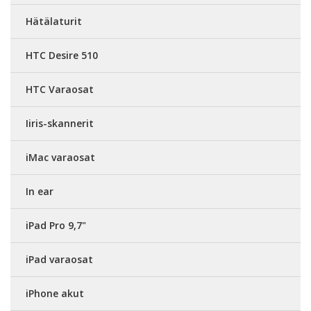
Hätälaturit
HTC Desire 510
HTC Varaosat
Iiris-skannerit
iMac varaosat
In ear
iPad Pro 9,7"
iPad varaosat
iPhone akut