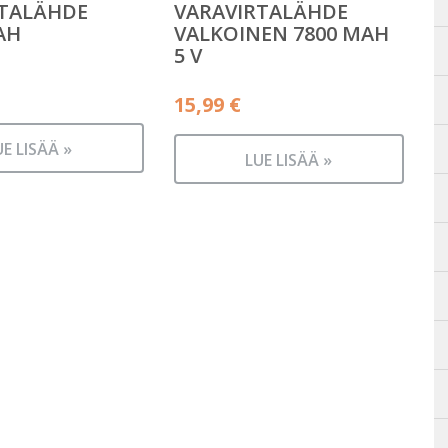
RTALÄHDE
VARAVIRTALÄHDE
AH
VALKOINEN 7800 MAH
5 V
15,99
€
UE LISÄÄ »
LUE LISÄÄ »