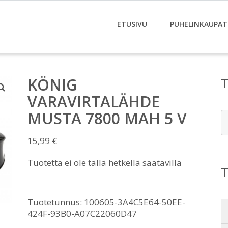
ETUSIVU
PUHELINKAUPAT
KÖNIG
VARAVIRTALÄHDE
MUSTA 7800 MAH 5 V
E
15,99
€
Tuotetta ei ole tällä hetkellä saatavilla
Tuotetunnus:
100605-3A4C5E64-50EE-
424F-93B0-A07C22060D47