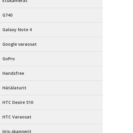
Etukamerat
G740
Galaxy Note 4
Google varaosat
GoPro
Handsfree
Hätälaturit
HTC Desire 510
HTC Varaosat
Iiris-skannerit