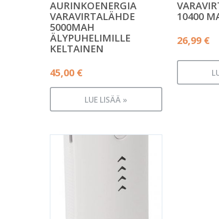
AURINKOENERGIA
VARAVI
VARAVIRTALÄHDE
10400 M
5000MAH
ÄLYPUHELIMILLE
26,99
€
KELTAINEN
45,00
€
L
LUE LISÄÄ »