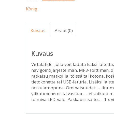
König
Kuvaus
Arviot (0)
Kuvaus
Virtalähde, jolla voit ladata kaksi laite
navigointijärjestelmän, MP3-soittimen, d
ratkaisu matkoilla, töissä tai kotona, ko
tietokonetta tai USB-laturia. Lisäksi laitt
taskulamppuna. Ominaisuudet:. – litiumio
ylikuumenemista vastaan. – ei vaikuta m
toimiva LED-valo. Pakkaussisältö:. – 1 x v