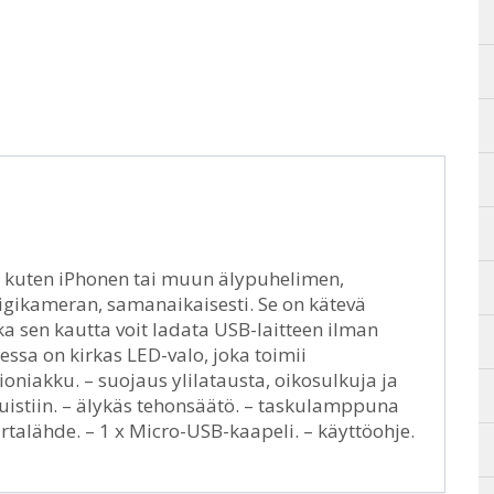
tta, kuten iPhonen tai muun älypuhelimen,
igikameran, samanaikaisesti. Se on kätevä
ska sen kautta voit ladata USB-laitteen ilman
eessa on kirkas LED-valo, joka toimii
niakku. – suojaus ylilatausta, oikosulkuja ja
uistiin. – älykäs tehonsäätö. – taskulamppuna
irtalähde. – 1 x Micro-USB-kaapeli. – käyttöohje.