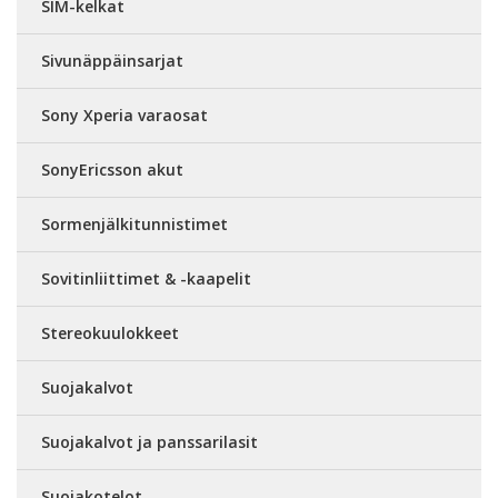
SIM-kelkat
Sivunäppäinsarjat
Sony Xperia varaosat
SonyEricsson akut
Sormenjälkitunnistimet
Sovitinliittimet & -kaapelit
Stereokuulokkeet
Suojakalvot
Suojakalvot ja panssarilasit
Suojakotelot