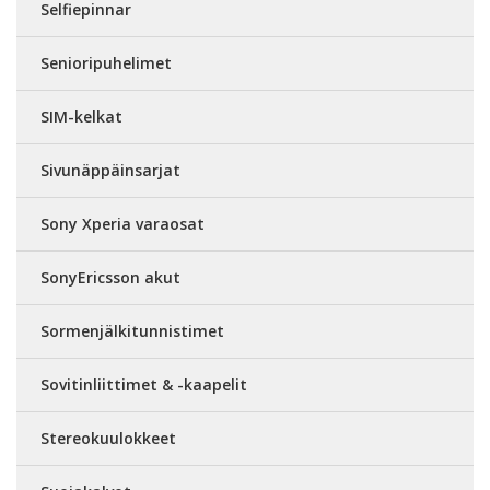
Selfiepinnar
Senioripuhelimet
SIM-kelkat
Sivunäppäinsarjat
Sony Xperia varaosat
SonyEricsson akut
Sormenjälkitunnistimet
Sovitinliittimet & -kaapelit
Stereokuulokkeet