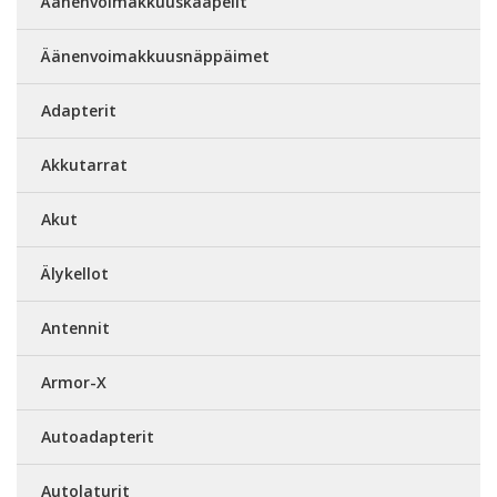
Äänenvoimakkuuskaapelit
Äänenvoimakkuusnäppäimet
Adapterit
Akkutarrat
Akut
Älykellot
Antennit
Armor-X
Autoadapterit
Autolaturit