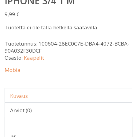
IPHONE 3/4 1 M
9,99
€
Tuotetta ei ole tällä hetkellä saatavilla
Tuotetunnus:
100604-28EC0C7E-DBA4-4072-BCBA-
90A032F30DCF
Osasto:
Kaapelit
Mobia
Kuvaus
Arviot (0)