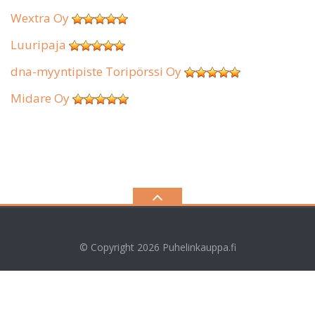
Wextra Oy
Luuripaja
dna-myyntipiste Toripörssi Oy
Midare Oy
© Copyright 2026
Puhelinkauppa.fi