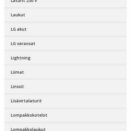
Laturit 230 V
Laukut
LG akut
LG varaosat
Lightning
Liimat
Linssit
Lisävirtalaturit
Lompakkokotelot
Lompakkolaukut