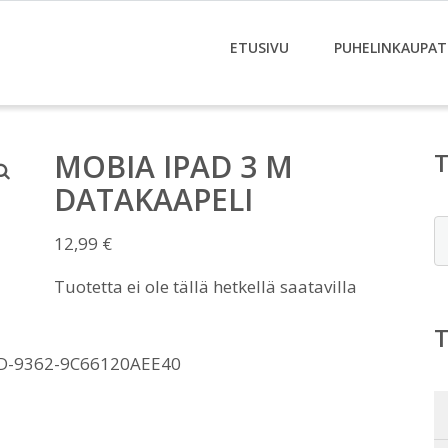
ETUSIVU
PUHELINKAUPAT
MOBIA IPAD 3 M
DATAKAAPELI
E
12,99
€
Tuotetta ei ole tällä hetkellä saatavilla
D-9362-9C66120AEE40