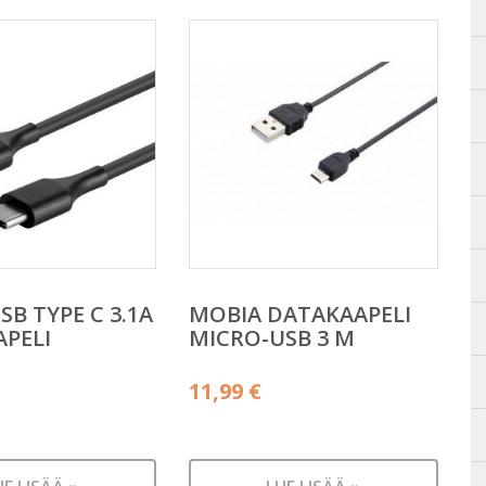
SB TYPE C 3.1A
MOBIA DATAKAAPELI
PELI
MICRO-USB 3 M
11,99
€