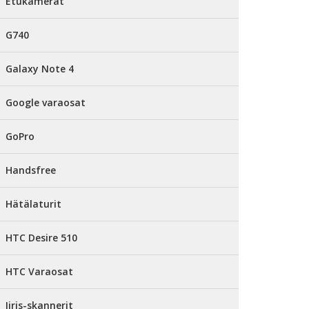
Etukamerat
G740
Galaxy Note 4
Google varaosat
GoPro
Handsfree
Hätälaturit
HTC Desire 510
HTC Varaosat
Iiris-skannerit