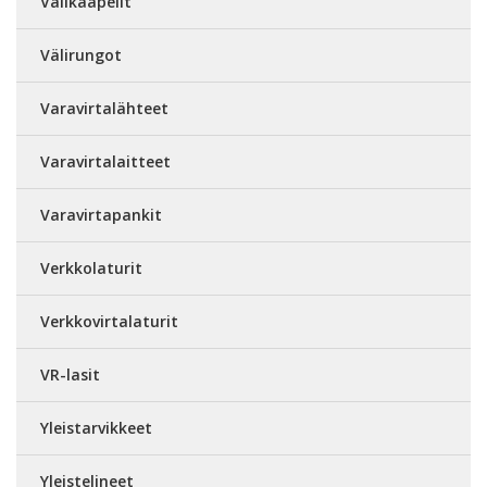
Välikaapelit
Välirungot
Varavirtalähteet
Varavirtalaitteet
Varavirtapankit
Verkkolaturit
Verkkovirtalaturit
VR-lasit
Yleistarvikkeet
Yleistelineet