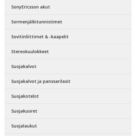
SonyEricsson akut
Sormenjälkitunnistimet
Sovitinliittimet & -kaapelit
Stereokuulokkeet
Suojakalvot
Suojakalvot ja panssarilasit
Suojakotelot
Suojakuoret
Suojalaukut