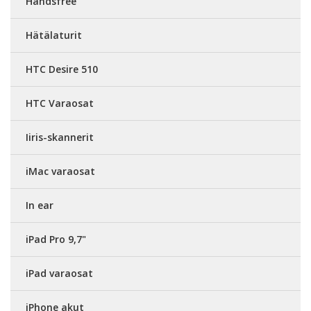
Handsfree
Hätälaturit
HTC Desire 510
HTC Varaosat
Iiris-skannerit
iMac varaosat
In ear
iPad Pro 9,7"
iPad varaosat
iPhone akut