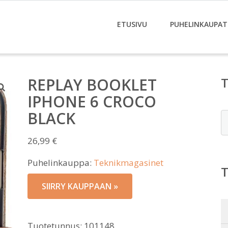
ETUSIVU
PUHELINKAUPAT
REPLAY BOOKLET
IPHONE 6 CROCO
BLACK
E
26,99
€
Puhelinkauppa:
Teknikmagasinet
SIIRRY KAUPPAAN »
Tuotetunnus:
101148