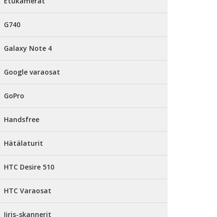
Etukamerat
G740
Galaxy Note 4
Google varaosat
GoPro
Handsfree
Hätälaturit
HTC Desire 510
HTC Varaosat
Iiris-skannerit