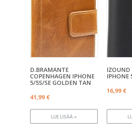
D.BRAMANTE
IZOUND 
COPENHAGEN IPHONE
IPHONE 
5/5S/SE GOLDEN TAN
16,99
€
41,99
€
LUE LISÄÄ »
L