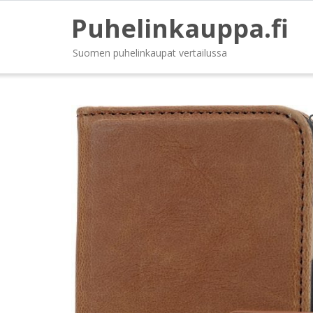
Puhelinkauppa.fi
Suomen puhelinkaupat vertailussa