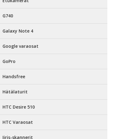
Etukamerat
G740
Galaxy Note 4
Google varaosat
GoPro
Handsfree
Hätälaturit
HTC Desire 510
HTC Varaosat
Iiris-skannerit