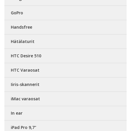
GoPro
Handsfree
Hätälaturit
HTC Desire 510
HTC Varaosat
Iiris-skannerit
iMac varaosat
In ear
iPad Pro 9,7"