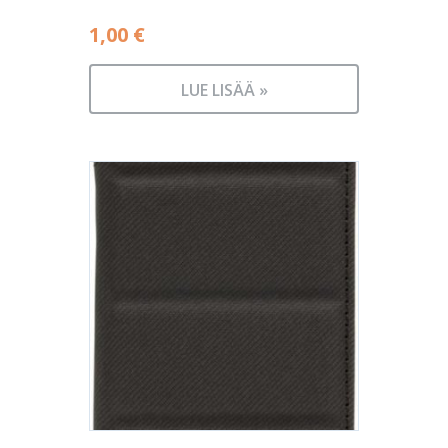
1,00
€
LUE LISÄÄ »