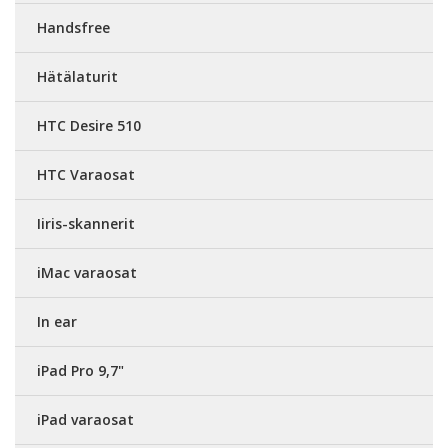
Handsfree
Hätälaturit
HTC Desire 510
HTC Varaosat
Iiris-skannerit
iMac varaosat
In ear
iPad Pro 9,7"
iPad varaosat