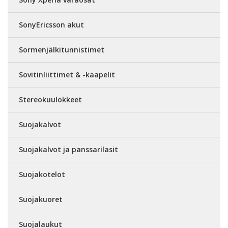
SonyEricsson akut
Sormenjälkitunnistimet
Sovitinliittimet & -kaapelit
Stereokuulokkeet
Suojakalvot
Suojakalvot ja panssarilasit
Suojakotelot
Suojakuoret
Suojalaukut