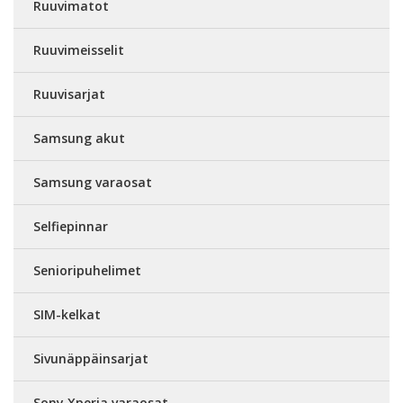
Ruuvimatot
Ruuvimeisselit
Ruuvisarjat
Samsung akut
Samsung varaosat
Selfiepinnar
Senioripuhelimet
SIM-kelkat
Sivunäppäinsarjat
Sony Xperia varaosat