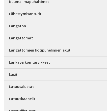
Kuumailmapuhaltimet
Lähestymisanturit
Langaton
Langattomat
Langattomien kotipuhelimien akut
Lankaverkon tarvikkeet
Lasit
Latausalustat
Latauskaapelit
Latausliittimet