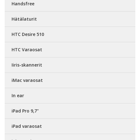
Handsfree
Hätälaturit
HTC Desire 510
HTC Varaosat
Iiris-skannerit
iMac varaosat
In ear
iPad Pro 9,7"
iPad varaosat