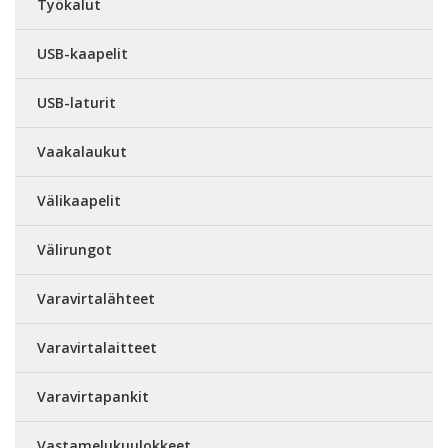
Työkalut
USB-kaapelit
USB-laturit
Vaakalaukut
Välikaapelit
Välirungot
Varavirtalähteet
Varavirtalaitteet
Varavirtapankit
Vastamelukuulokkeet