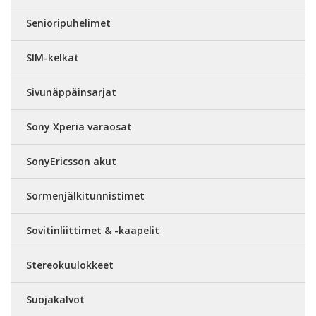
Senioripuhelimet
SIM-kelkat
Sivunäppäinsarjat
Sony Xperia varaosat
SonyEricsson akut
Sormenjälkitunnistimet
Sovitinliittimet & -kaapelit
Stereokuulokkeet
Suojakalvot